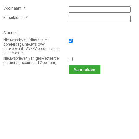
Voornaam
:
*
E-mailadres
:
*
Stuur mij:
Nieuwsbrieven (dinsdag en
donderdag), nieuws over
aanverwante AV/SV-producten en
enquêtes
:
*
Nieuwsbrieven van geselecteerde
partners (maximaal 12 per jaar)
: